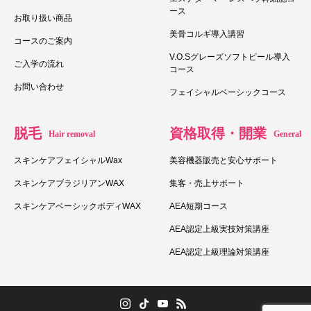
ース
お取り扱い商品
美骨コルギ導入講習
コースのご案内
V.O.Sグレーズソフトピール導入
ご入学の流れ
コース
お問い合わせ
フェイシャルベーシックコース
脱毛
資格取得・開業
Hair removal
General
スキンケアフェイシャルWax
美容機器販売と安心サポート
スキンケアブラジリアンWAX
集客・売上サポート
スキンケアベーシックボディWAX
AEA短期コース
AEA認定上級実技対策講座
AEA認定上級理論対策講座